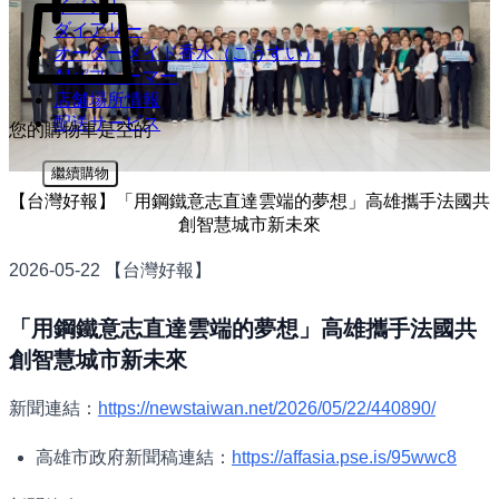
イベント
ダイアリー​
オーダーメイド香水（こうすい）
AIパフューマー
店舗場所情報​
配送サービス
您的購物車是空的
繼續購物
【台灣好報】「用鋼鐵意志直達雲端的夢想」高雄攜手法國共
創智慧城市新未來
2026-05-22 【台灣好報】
「用鋼鐵意志直達雲端的夢想」高雄攜手法國共
創智慧城市新未來
新聞連結：
https://newstaiwan.net/2026/05/22/440890/
高雄市政府新聞稿連結：
https://affasia.pse.is/95wwc8