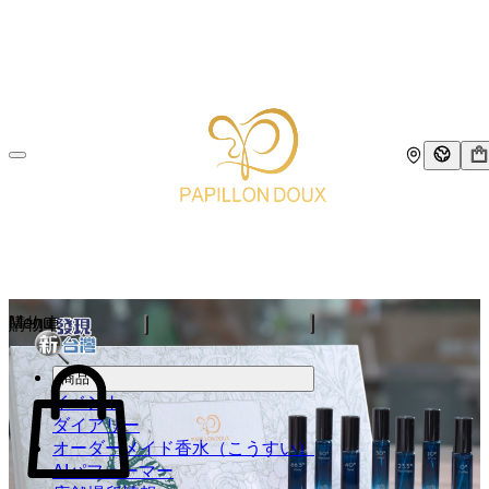
Menu
購物車
商品
イベント
ダイアリー​
オーダーメイド香水（こうすい）
AIパフューマー