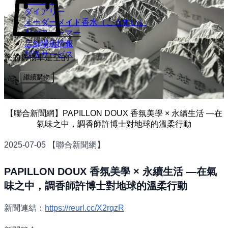
イベント
ダイアリー​
オーダーメイド香水（こうすい）
AIパフューマー
店舗場所情報​
配送サービス
您的購物車是空的
繼續購物
【聯合新聞網】PAPILLON DOUX 香氛美學 × 永續生活 —在
氣味之中，調香師許博士對地球的溫柔行動
2025-07-05 【聯合新聞網】
PAPILLON DOUX 香氛美學 × 永續生活 —在氣
味之中，調香師許博士對地球的溫柔行動
新聞連結：
https://reurl.cc/X2rqzR